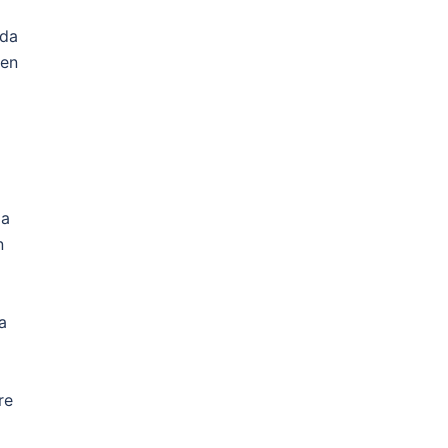
ada
 en
la
n
a
re