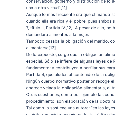
conservación, gobierno y distribución de lo a
una a otra virtud”[11].
Aunque lo más frecuente era que el marido sos
cuando ella era rica y él pobre, pues ambos 
7, título II, Partida IV[12]. A pesar de ello,
demandara alimentos a la mujer.
Tampoco cesaba la obligación del marido, c
alimentarse[13].
De lo expuesto, surge que la obligación alime
especial. Sólo se infiere de algunas leyes de Pa
fundamento; y contribuyen a perfilar sus caracte
Partida 4, que aluden al contenido de la oblig
Ningún cuerpo normativo posterior recoge el
aparece velada la obligación alimentaria, al 
Otras cuestiones, como por ejemplo las condi
procedimiento, son elaboración de la doctrina
Tal como lo sostiene una autora; “en las leye
espíritu romanista que viene de Italia”. En ell