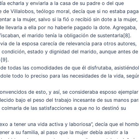
día echarla y enviarla a la casa de su padre o del que
e de Villalobos, teólogo moral, decía que si no estaba pag
tar a la mujer, salvo si la fió o recibió sin dote a la mujer,
e llevarla a ella por no haberle pagado la dote. Agregaba,
fiscaban, el marido tenía la obligación de sustentarla[8].
via de la esposa carecía de relevancia para otros autores,
a condición, estado y dignidad del marido, aunque antes de
[9].
 de todas las comodidades de que él disfrutaba, asistiéndo
ole todo lo preciso para las necesidades de la vida, segú
onvencidos de esto, y así, se consideraba esposo ejemplar
lecido bajo el peso del trabajo incesante de sus manos par
 colmarla de las satisfacciones a que no lo destinó su
sexo a tener una vida activa y laboriosa”, decía que el homb
r a su familia, al paso que la mujer debía asistir a la