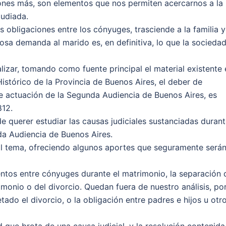
ones más, son elementos que nos permiten acercarnos a la
tudiada.
 obligaciones entre los cónyuges, trasciende a la familia y
osa demanda al marido es, en definitiva, lo que la socieda
alizar, tomando como fuente principal el material existente 
Histórico de la Provincia de Buenos Aires, el deber de
e actuación de la Segunda Audiencia de Buenos Aires, es
812.
querer estudiar las causas judiciales sustanciadas duran
da Audiencia de Buenos Aires.
al tema, ofreciendo algunos aportes que seguramente será
tos entre cónyuges durante el matrimonio, la separación 
imonio o del divorcio. Quedan fuera de nuestro análisis, po
ado el divorcio, o la obligación entre padres e hijos u otr