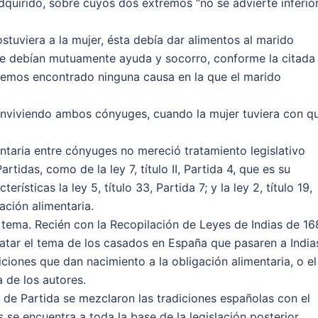
dquirido, sobre cuyos dos extremos “no se advierte inferio
tuviera a la mujer, ésta debía dar alimentos al marido
se debían mutuamente ayuda y socorro, conforme la citada 
 no hemos encontrado ninguna causa en la que el marido
onviviendo ambos cónyuges, cuando la mujer tuviera con q
ntaria entre cónyuges no mereció tratamiento legislativo
rtidas, como de la ley 7, título II, Partida 4, que es su
rísticas la ley 5, título 33, Partida 7; y la ley 2, título 19,
ación alimentaria.
 tema. Recién con la Recopilación de Leyes de Indias de 1
tratar el tema de los casados en España que pasaren a India
ciones que dan nacimiento a la obligación alimentaria, o el
 de los autores.
s de Partida se mezclaron las tradiciones españolas con el
os se encuentra a toda la base de la legislación posterior