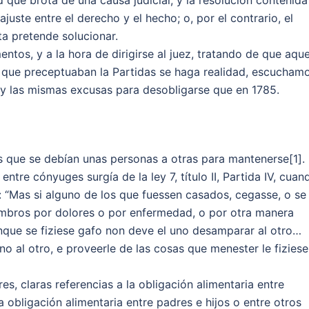
d que brota de una causa judicial, y la resolución contenida
juste entre el derecho y el hecho; o, por el contrario, el
ta pretende solucionar.
ntos, y a la hora de dirigirse al juez, tratando de que aque
 que preceptuaban la Partidas se haga realidad, escucham
 y las mismas excusas para desobligarse que en 1785.
ias que se debían unas personas a otras para mantenerse[1].
tre cónyuges surgía de la ley 7, título II, Partida IV, cuan
o: “Mas si alguno de los que fuessen casados, cegasse, o se
embros por dolores o por enfermedad, o por otra manera
unque se fiziese gafo non deve el uno desamparar al otro…
no al otro, e proveerle de las cosas que menester le fiziese
ores, claras referencias a la obligación alimentaria entre
obligación alimentaria entre padres e hijos o entre otros