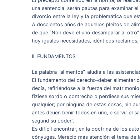
El precepto contenido en la norma, la realida
una sentencia, serán pautas para examinar el a
divorcio entre la ley y la problemática que es
A doscientos años de aquellos pleitos de alime
de que “Non deve el uno desamparar al otro”
hoy iguales necesidades, idénticos reclamos,
II. FUNDAMENTOS
La palabra “alimentos”, aludía a las asistenc
El fundamento del derecho-deber alimentario en
decía, refiriéndose a la fuerza del matrimoni
fiziese sordo o contrecho o perdiese sus mi
qualquier; por ninguna de estas cosas, nin a
antes deuen benir todos en uno, e servir el sa
segund su poder”.
Es difícil encontrar, en la doctrina de los aut
cónyuges. Mereció más atención el tema de la 