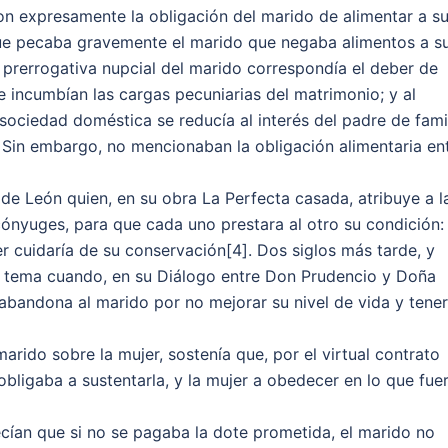
on expresamente la obligación del marido de alimentar a s
que pecaba gravemente el marido que negaba alimentos a s
la prerrogativa nupcial del marido correspondía el deber de
le incumbían las cargas pecuniarias del matrimonio; y al
sociedad doméstica se reducía al interés del padre de famil
 Sin embargo, no mencionaban la obligación alimentaria en
is de León quien, en su obra La Perfecta casada, atribuye a l
cónyuges, para que cada uno prestara al otro su condición: 
r cuidaría de su conservación[4]. Dos siglos más tarde, y
el tema cuando, en su Diálogo entre Don Prudencio y Doña
abandona al marido por no mejorar su nivel de vida y tener
rido sobre la mujer, sostenía que, por el virtual contrato
obligaba a sustentarla, y la mujer a obedecer en lo que fue
ían que si no se pagaba la dote prometida, el marido no