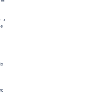
 en
llo
os
do
n;