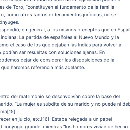
yes de Toro, “constituyen el fundamento de la familia
oro, como otros tantos ordenamientos jurídicos, no se
cónyuges.
a respondió, en general, a los mismos preceptos que en Espa
d indiana. La partida de españoles al Nuevo Mundo y la
omo el caso de los que dejaban las Indias para volver a
 podían ser resueltas con soluciones ajenas. En
podemos dejar de considerar las disposiciones de la
a que haremos referencia más adelante.
ntro del matrimonio se desenvolvían sobre la base del
marido. “La mujer es súbdita de su marido y no puede ni de
ima[15].
cer en juicio, etc.[16]. Estaba relegada a un papel
ad conyugal grande, mientras “los hombres vivían de hecho